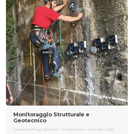
Monitoraggio Strutturale e
Geotecnico
Internet of things
,
Soluzioni
Di
DataSmart
Dicembre 1, 2023