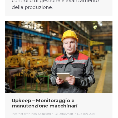
controllo di gestione e avanzamento
della produzione.
Upkeep – Monitoraggio e
manutenzione macchinari
Internet of things
,
Soluzioni
Di
DataSmart
Luglio 9, 2021