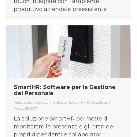
touch integrate con l’ambiente
produttivo aziendale preesistente
SmartHR: Software per la Gestione
del Personale
Realizzazioni
,
Soluzioni
,
Sviluppo Software
Di
DataSmart
Agosto 18, 2017
La soluzione SmartHR permette di
monitorare le presenze e gli orari dei
propri dipendenti e collaboratori