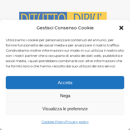
Gestisci Consenso Cookie
Utilizziamo i cookie per personalizzare contenuti ed annunci, per
fornire funzionalità dei social media e per analizzare il nostro traffico.
Condividiamo inoltre informazioni sul modo in cui utilizza il nostro sito
con i nostri partner che si occupano di analisi dei dati web, pubblicità e
social media, i quali potrebbero combinarle con altre informazioni che
ha fornito loro o che hanno raccolto dal suo utilizzo dei loro servizi.
Accetta
Nega
GMdiPiù: Gestionale per Mercatini in
Contovendita
Visualizza le preferenze
Soluzioni
Cookies Policy
Privacy policy
GMdiPiù è l’innovativa soluzione informatica,
prodotta da DataSmart, per la gestione