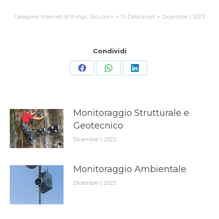
Categorie:
Internet of things
,
Soluzioni
Di
DataSmart
Dicembre 1, 2023
Condividi
Condividi
Condividi
Condividi
su
su
su
Facebook
WhatsApp
LinkedIn
Monitoraggio Strutturale e
Geotecnico
Dicembre 1, 2023
Monitoraggio Ambientale
Dicembre 1, 2023