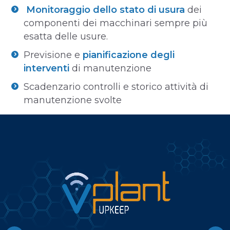
Monitoraggio dello stato di usura
dei
componenti dei macchinari sempre più
esatta delle usure.
Previsione e
pianificazione degli
interventi
di manutenzione
Scadenzario controlli e storico attività di
manutenzione svolte