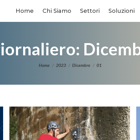
Home
Chi Siamo
Settori
Soluzioni
iornaliero:
Dicemb
Tu sei qui:
Home
2023
Dicembre
01