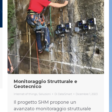
Monitoraggio Strutturale e
Geotecnico
Internet of things
,
Soluzioni
Di
DataSmart
Dicembre 1, 2023
Il progetto SHM propone un
avanzato monitoraggio strutturale