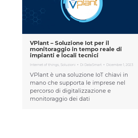
VPlant – Soluzione Iot per il
monitoraggio in tempo reale di
impianti e locali tecnici
Internet of things
,
Soluzioni
Di
DataSmart
Dicembre 1, 2023
VPlant è una soluzione IoT chiavi in
mano che supporta le imprese nel
percorso di digitalizzazione e
monitoraggio dei dati