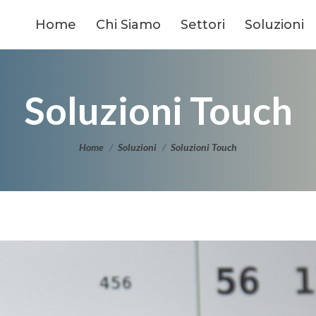
Home
Chi Siamo
Settori
Soluzioni
Soluzioni Touch
Tu sei qui:
Home
Soluzioni
Soluzioni Touch