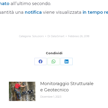
nato
all’ultimo secondo.
quantità una
notifica
viene visualizzata
in tempo r
Categoria:
Soluzioni
Di
DataSmart
Febbraio 26, 2018
Condividi
Condividi
Condividi
Condividi
su
su
su
Facebook
WhatsApp
LinkedIn
Monitoraggio Strutturale
e Geotecnico
Dicembre 1, 2023