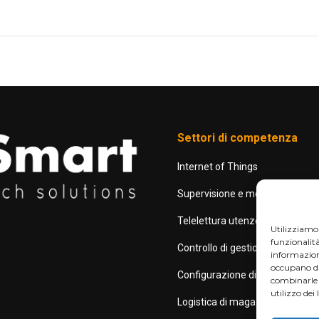
Settori di competenza
Internet of Things
Supervisione e monitoraggio
Telelettura utenze domestiche
Utilizziamo 
funzionalità
Controllo di gestione e supply c
informazioni
occupano di 
Configurazione di prodotto onli
combinarle 
utilizzo dei 
Logistica di magazzino e traccia