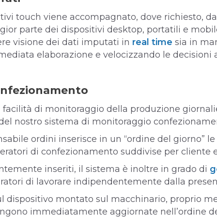
tivi touch viene accompagnato, dove richiesto, da
or parte dei dispositivi desktop, portatili e mobile
dere visione dei dati imputati in
real time
sia in ma
ediata elaborazione e velocizzando le decisioni a
Confezionamento
a facilità di monitoraggio della produzione giornalier
del nostro sistema di monitoraggio confezioname
nsabile ordini inserisce in un “ordine del giorno” le
eratori di confezionamento suddivise per cliente e
temente inseriti, il sistema è inoltre in grado di
g
ratori di lavorare indipendentemente dalla presenz
ul dispositivo montato sul macchinario, proprio me
engono immediatamente aggiornate nell’ordine de